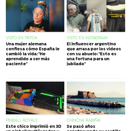
VISTO EN TIKTOK
VISTO EN INSTAGRAM
Una mujer alemana
El influencer argentino
confiesa cómo España le
que arrasa por los vídeos
cambió la vida: "He
con su abuelo: "Esto es
aprendido a ser más
una fortuna para un
paciente"
jubilado"
PINBALL ROYALE
CHINCHA RABIÑA
Este chico imprimió en 3D
Se pasó años