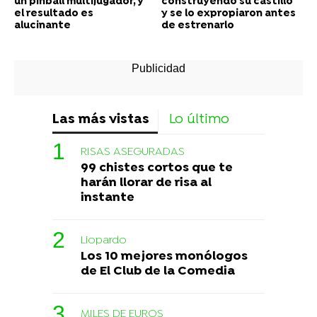
un pinball multijugador, y
construyendo su castillo
el resultado es
y se lo expropiaron antes
alucinante
de estrenarlo
Las más vistas
Lo último
RISAS ASEGURADAS
99 chistes cortos que te
harán llorar de risa al
instante
Liopardo
Los 10 mejores monólogos
de El Club de la Comedia
MILES DE EUROS