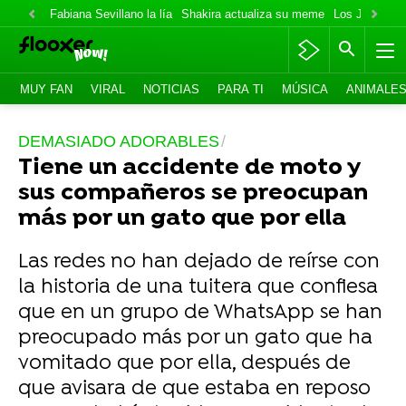
Fabiana Sevillano la lía
Shakira actualiza su meme
Los Jonas va
MUY FAN
VIRAL
NOTICIAS
PARA TI
MÚSICA
ANIMALE
DEMASIADO ADORABLES
Tiene un accidente de moto y
sus compañeros se preocupan
más por un gato que por ella
Las redes no han dejado de reírse con
la historia de una tuitera que confiesa
que en un grupo de WhatsApp se han
preocupado más por un gato que ha
vomitado que por ella, después de
que avisara de que estaba en reposo