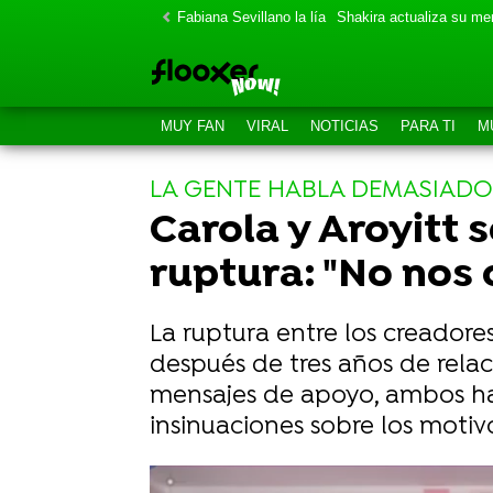
Fabiana Sevillano la lía
Shakira actualiza su m
MUY FAN
VIRAL
NOTICIAS
PARA TI
M
LA GENTE HABLA DEMASIADO
Carola y Aroyitt 
ruptura: "No nos
La ruptura entre los creador
después de tres años de relac
mensajes de apoyo, ambos ha
insinuaciones sobre los motivo