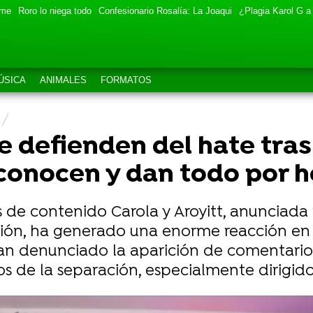
eme
Roro lo niega todo
Confesionario Rosalía: La Joaqui
¿Plagia Karol G a
ÚSICA
ANIMALES
FORMATOS
se defienden del hate tras
 conocen y dan todo por 
es de contenido Carola y Aroyitt, anuncia
ión, ha generado una enorme reacción en r
n denunciado la aparición de comentarios
s de la separación, especialmente dirigidos