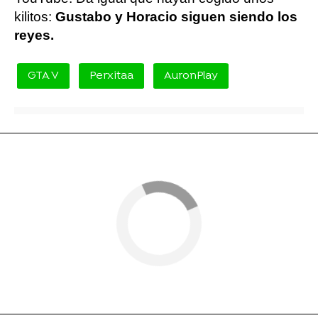
kilitos:
Gustabo y Horacio siguen siendo los
reyes.
GTA V
Perxitaa
AuronPlay