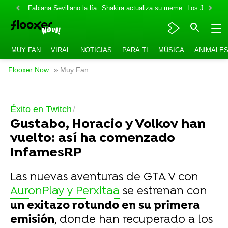
Fabiana Sevillano la lía
Shakira actualiza su meme
Los Jonas va
MUY FAN
VIRAL
NOTICIAS
PARA TI
MÚSICA
ANIMALE
Flooxer Now
» Muy Fan
Éxito en Twitch
Gustabo, Horacio y Volkov han
vuelto: así ha comenzado
InfamesRP
Las nuevas aventuras de GTA V con
AuronPlay y Perxitaa
se estrenan con
un exitazo rotundo en su primera
emisión
, donde han recuperado a los