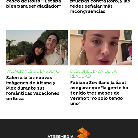
casco de RoRo: “Estaba
pruebas contra Roro, y las
bien para ser gladiador”
redes señalan más
incongruencias
VACACIONES DE ENSUEÑO
DESCONECTADA DE LA
REALIDAD
Salen a la luz nuevas
Fabiana Sevillano la lía al
imágenes de Aitana y
asegurar que "la gente ha
Plex durante sus
tenido tres meses de
románticas vacaciones
verano": "Yo solo tengo
en Ibiza
uno"