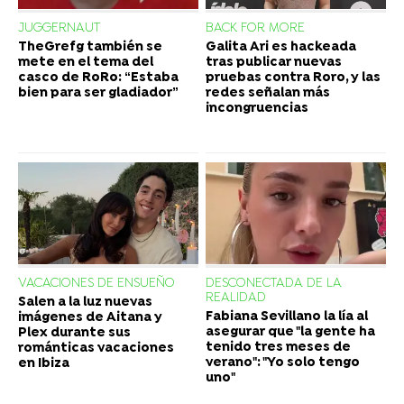
JUGGERNAUT
BACK FOR MORE
TheGrefg también se
Galita Ari es hackeada
mete en el tema del
tras publicar nuevas
casco de RoRo: “Estaba
pruebas contra Roro, y las
bien para ser gladiador”
redes señalan más
incongruencias
VACACIONES DE ENSUEÑO
DESCONECTADA DE LA
REALIDAD
Salen a la luz nuevas
Fabiana Sevillano la lía al
imágenes de Aitana y
asegurar que "la gente ha
Plex durante sus
tenido tres meses de
románticas vacaciones
verano": "Yo solo tengo
en Ibiza
uno"