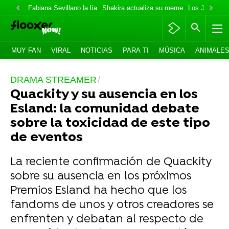
Fabiana Sevillano la lía
Shakira actualiza su meme
Los Jonas va
MUY FAN
VIRAL
NOTICIAS
PARA TI
MÚSICA
ANIMALE
DRAMA STREAMER
Quackity y su ausencia en los
Esland: la comunidad debate
sobre la toxicidad de este tipo
de eventos
La reciente confirmación de Quackity
sobre su ausencia en los próximos
Premios Esland ha hecho que los
fandoms de unos y otros creadores se
enfrenten y debatan al respecto de