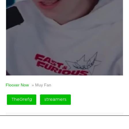
Flooxer Now
» Muy Fan
TheGrefg
streamers