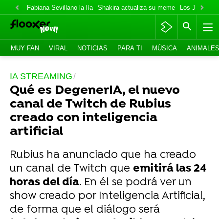
Fabiana Sevillano la lía
Shakira actualiza su meme
Los Jonas va
MUY FAN
VIRAL
NOTICIAS
PARA TI
MÚSICA
ANIMALE
IA STREAMING
Qué es DegenerIA, el nuevo
canal de Twitch de Rubius
creado con inteligencia
artificial
Rubius ha anunciado que ha creado
un canal de Twitch que
emitirá las 24
horas del día
. En él se podrá ver un
show creado por Inteligencia Artificial,
de forma que el diálogo será