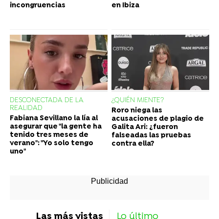
incongruencias
en Ibiza
DESCONECTADA DE LA
¿QUIÉN MIENTE?
REALIDAD
Roro niega las
Fabiana Sevillano la lía al
acusaciones de plagio de
asegurar que "la gente ha
Galita Ari: ¿fueron
tenido tres meses de
falseadas las pruebas
verano": "Yo solo tengo
contra ella?
uno"
Las más vistas
Lo último