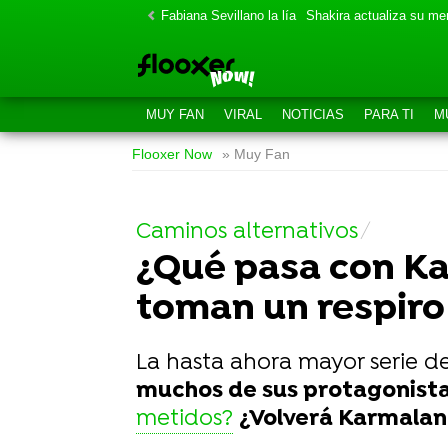
Fabiana Sevillano la lía
Shakira actualiza su m
MUY FAN
VIRAL
NOTICIAS
PARA TI
M
Flooxer Now
» Muy Fan
Caminos alternativos
¿Qué pasa con Ka
toman un respiro
La hasta ahora mayor serie d
muchos de sus protagonista
metidos?
¿Volverá Karmaland