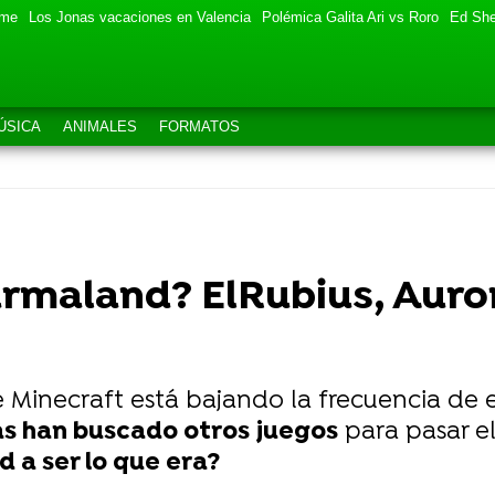
eme
Los Jonas vacaciones en Valencia
Polémica Galita Ari vs Roro
Ed She
ÚSICA
ANIMALES
FORMATOS
rmaland? ElRubius, Auron
e Minecraft está bajando la frecuencia de 
s han buscado otros juegos
para pasar el
 a ser lo que era?