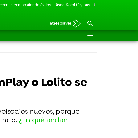
eran el compositor de éxitos
Disco Karol G y sus colaboraciones
Aitana y
Play o Lolito se
episodios nuevos, porque
 rato.
¿En qué andan