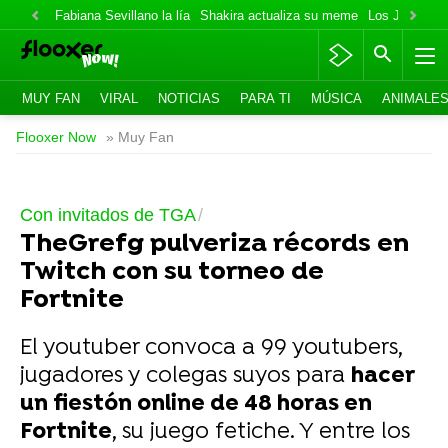
Fabiana Sevillano la lía
Shakira actualiza su meme
Los Jonas va
MUY FAN
VIRAL
NOTICIAS
PARA TI
MÚSICA
ANIMALE
Flooxer Now
» Muy Fan
Con invitados de TGA
TheGrefg pulveriza récords en
Twitch con su torneo de
Fortnite
El youtuber convoca a 99 youtubers,
jugadores y colegas suyos para
hacer
un fiestón online de 48 horas en
Fortnite
, su juego fetiche. Y entre los