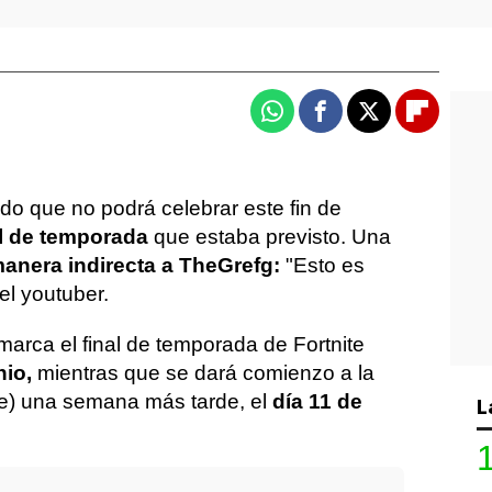
Whatsapp
Facebook
X
Flipboa
o que no podrá celebrar este fin de
al de temporada
que estaba previsto. Una
anera indirecta a TheGrefg:
"Esto es
el youtuber.
marca el final de temporada de Fortnite
nio,
mientras que se dará comienzo a la
ce) una semana más tarde, el
día 11 de
L