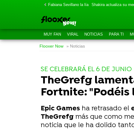
Fabiana Sevillano la lía
Shakira actualiza su m
MUY FAN
VIRAL
NOTICIAS
PARA TI
M
Flooxer Now
» Noticias
SE CELEBRARÁ EL 6 DE JUNIO
TheGrefg lamenta
Fortnite: "Podéis 
Epic Games
ha retrasado el
TheGrefg
más que como mero
noticia que le ha dolido tant