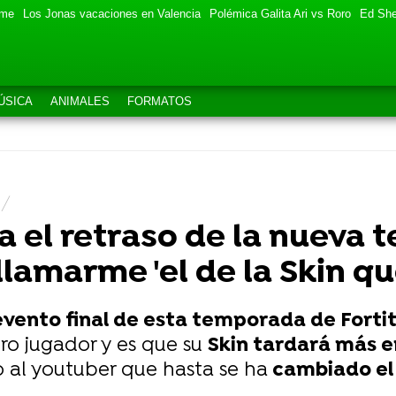
eme
Los Jonas vacaciones en Valencia
Polémica Galita Ari vs Roro
Ed She
ÚSICA
ANIMALES
FORMATOS
 el retraso de la nueva
llamarme 'el de la Skin qu
evento final de esta temporada de Fortit
 jugador y es que su
Skin tardará más e
o al youtuber que hasta se ha
cambiado el 