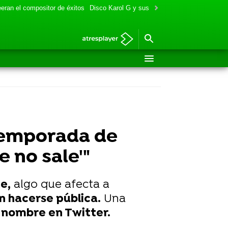
eran el compositor de éxitos
Disco Karol G y sus colaboraciones
Aitana y
 temporada de
e no sale'"
e,
algo que afecta a
n hacerse pública.
Una
nombre en Twitter.