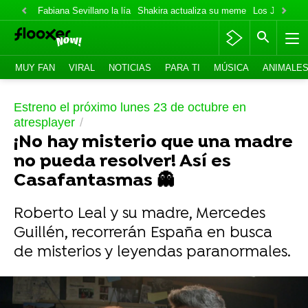
Fabiana Sevillano la lía
Shakira actualiza su meme
Los Jonas va
MUY FAN
VIRAL
NOTICIAS
PARA TI
MÚSICA
ANIMALE
Estreno el próximo lunes 23 de octubre en
atresplayer
¡No hay misterio que una madre
no pueda resolver! Así es
Casafantasmas 👻​
Roberto Leal y su madre, Mercedes
Guillén, recorrerán España en busca
de misterios y leyendas paranormales.