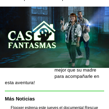
Ambos recorrerán España en busca de
historias y leyendas paranormales que te
quitarán el sueño, pero también morirás de
risa.
Desde pequeño ya le
“Descubriremos
gustaban este tipo de
una España
historias, cuenta el
misteriosa”
presentador. ¡Y qué
mejor que su madre
para acompañarle en
esta aventura!
Más Noticias
Flooxer estrena este jueves el documental Rescue