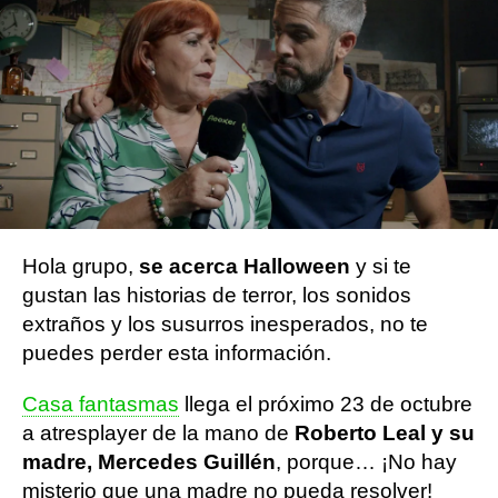
Flooxer Now
Publicado:
20 de octubre de 2023, 11:29
Whatsapp
Facebook
X
Flipboard
Hola grupo,
se acerca Halloween
y si te
gustan las historias de terror, los sonidos
extraños y los susurros inesperados, no te
puedes perder esta información.
Casa fantasmas
llega el próximo 23 de octubre
a atresplayer de la mano de
Roberto Leal y su
madre, Mercedes Guillén
, porque… ¡No hay
misterio que una madre no pueda resolver!