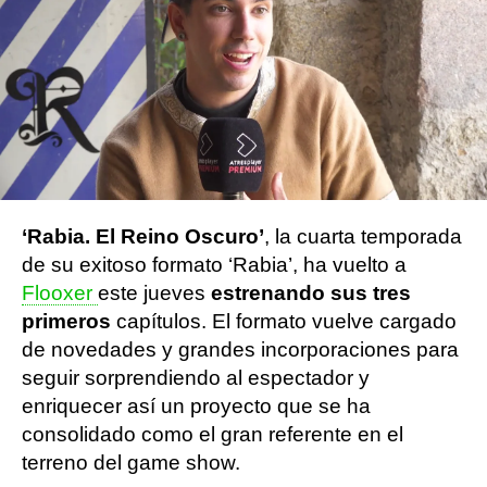
Flooxer Now
Publicado:
25 de marzo de 2023, 13:04
Whatsapp
Facebook
X
Flipboard
‘Rabia. El Reino Oscuro’
, la cuarta temporada
de su exitoso formato ‘Rabia’, ha vuelto a
Flooxer
este jueves
estrenando sus tres
primeros
capítulos. El formato vuelve cargado
de novedades y grandes incorporaciones para
seguir sorprendiendo al espectador y
enriquecer así un proyecto que se ha
consolidado como el gran referente en el
terreno del game show.