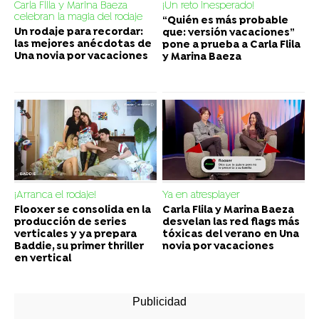
Carla Flila y Marina Baeza
¡Un reto inesperado!
celebran la magia del rodaje
“Quién es más probable
Un rodaje para recordar:
que: versión vacaciones”
las mejores anécdotas de
pone a prueba a Carla Flila
Una novia por vacaciones
y Marina Baeza
¡Arranca el rodaje!
Ya en atresplayer
Flooxer se consolida en la
Carla Flila y Marina Baeza
producción de series
desvelan las red flags más
verticales y ya prepara
tóxicas del verano en Una
Baddie, su primer thriller
novia por vacaciones
en vertical