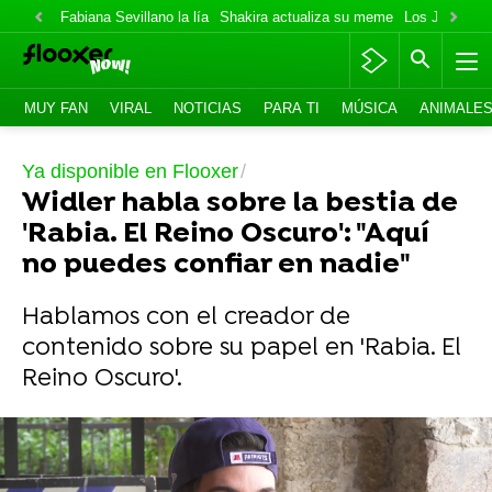
Fabiana Sevillano la lía
Shakira actualiza su meme
Los Jonas va
MUY FAN
VIRAL
NOTICIAS
PARA TI
MÚSICA
ANIMALE
Ya disponible en Flooxer
Widler habla sobre la bestia de
'Rabia. El Reino Oscuro': "Aquí
no puedes confiar en nadie"
Hablamos con el creador de
contenido sobre su papel en 'Rabia. El
Reino Oscuro'.