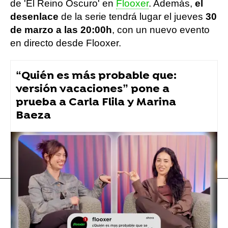
de 'El Reino Oscuro' en
Flooxer
. Además,
el
desenlace
de la serie tendrá lugar el jueves
30
de marzo a las 20:00h
, con un nuevo evento
en directo desde Flooxer.
“Quién es más probable que:
versión vacaciones” pone a
prueba a Carla Flila y Marina
Baeza
Flooxer Now
» Formatos
» Rabia
» Noticias