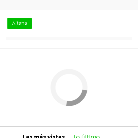
Aitana
Las más vistas
Lo último