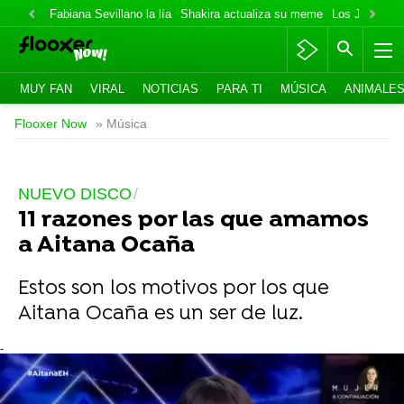
Fabiana Sevillano la lía
Shakira actualiza su meme
Los Jonas va
MUY FAN
VIRAL
NOTICIAS
PARA TI
MÚSICA
ANIMALE
Flooxer Now
» Música
NUEVO DISCO
11 razones por las que amamos
a Aitana Ocaña
Estos son los motivos por los que
Aitana Ocaña es un ser de luz.
-