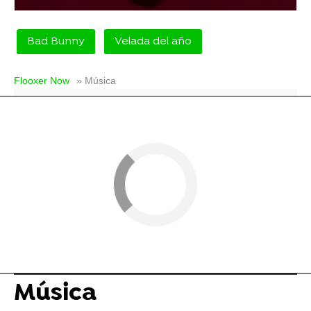
Bad Bunny
Velada del año
Flooxer Now
» Música
Música