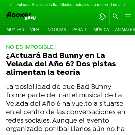
Fabiana Sevillano la lía
Shakira actualiza su meme
Los Jonas va
MUY FAN
VIRAL
NOTICIAS
PARA TI
MÚSICA
ANIMALE
NO ES IMPOSIBLE
¿Actuará Bad Bunny en La
Velada del Año 6? Dos pistas
alimentan la teoría
La posibilidad de que Bad Bunny
forme parte del cartel musical de La
Velada del Año 6 ha vuelto a situarse
en el centro de las conversaciones en
redes sociales. Aunque el evento
organizado por Ibai Llanos aún no ha