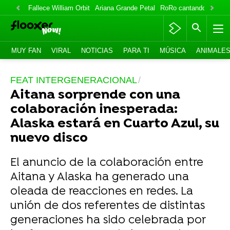
Fallece William Orbit
Ariana Grande Petal
RoRo cantando
IlloJu
MUY FAN
VIRAL
NOTICIAS
PARA TI
MÚSICA
ANIMALE
FEAT INTERGENERACIONAL
Aitana sorprende con una
colaboración inesperada:
Alaska estará en Cuarto Azul, su
nuevo disco
El anuncio de la colaboración entre
Aitana y Alaska ha generado una
oleada de reacciones en redes. La
unión de dos referentes de distintas
generaciones ha sido celebrada por