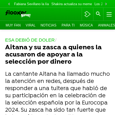
Fabiana Sevillano la lía
Shakira actualiza su meme
Los Jonas va
MUY FAN
VIRAL
NOTICIAS
PARA TI
MÚSICA
ANIMALE
ESA DEBIÓ DE DOLER
Aitana y su zasca a quienes la
acusaron de apoyar a la
selección por dinero
La cantante Aitana ha llamado mucho
la atención en redes, después de
responder a una tuitera que habló de
su participación en la celebración de
la selección española por la Eurocopa
2024. Su zasca ha sido tan fuerte que