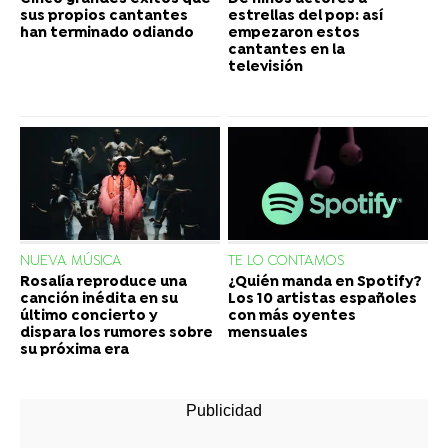
sus propios cantantes
estrellas del pop: así
han terminado odiando
empezaron estos
cantantes en la
televisión
NUEVA MÚSICA
TE LO CONTAMOS
Rosalía reproduce una
¿Quién manda en Spotify?
canción inédita en su
Los 10 artistas españoles
último concierto y
con más oyentes
dispara los rumores sobre
mensuales
su próxima era