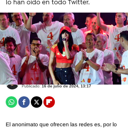
lo han oído en todo Twitter.
Europa Press
Aitana inicia una nueva etapa con 4TO 23,
¿el hit del verano?
Asier Duque
Publicado:
16 de julio de 2024, 13:17
Whatsapp
Facebook
X
Flipboard
El anonimato que ofrecen las redes es, por lo