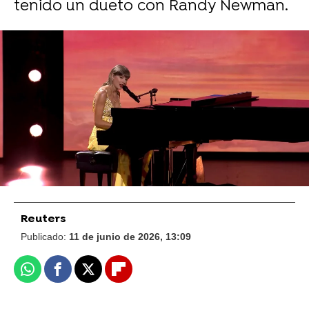
tenido un dueto con Randy Newman.
Reuters
Cómo el contrato discográfico de Taylor
Swift podría generar millones para los
artistas de Universal tras la venta de
acciones de Spotify
Reuters
Publicado:
11 de junio de 2026, 13:09
Whatsapp
Facebook
X
Flipboard