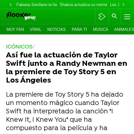
Fabiana Sevillano la lía
Shakira actualiza su meme
Los Jonas va
MUY FAN
VIRAL
NOTICIAS
PARA TI
MÚSICA
ANIMALE
ICÓNICOS
Así fue la actuación de Taylor
Swift junto a Randy Newman en
la premiere de Toy Story 5 en
Los Ángeles
La premiere de Toy Story 5 ha dejado
un momento mágico cuando Taylor
Swift ha interpretado la canción "I
Knew It, I Knew You" que ha
compuesto para la película y ha