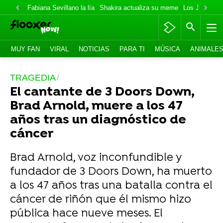
Fabiana Sevillano la lía
Shakira actualiza su meme
Los Jonas va
MUY FAN
VIRAL
NOTICIAS
PARA TI
MÚSICA
ANIMALE
TRAGEDIA
El cantante de 3 Doors Down,
Brad Arnold, muere a los 47
años tras un diagnóstico de
cáncer
Brad Arnold, voz inconfundible y
fundador de 3 Doors Down, ha muerto
a los 47 años tras una batalla contra el
cáncer de riñón que él mismo hizo
pública hace nueve meses. El