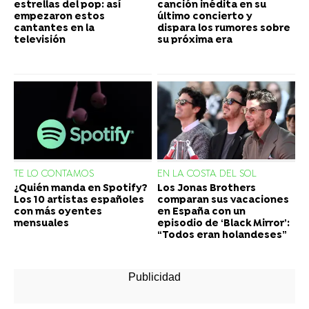
estrellas del pop: así
canción inédita en su
empezaron estos
último concierto y
cantantes en la
dispara los rumores sobre
televisión
su próxima era
TE LO CONTAMOS
EN LA COSTA DEL SOL
¿Quién manda en Spotify?
Los Jonas Brothers
Los 10 artistas españoles
comparan sus vacaciones
con más oyentes
en España con un
mensuales
episodio de ‘Black Mirror’:
“Todos eran holandeses”