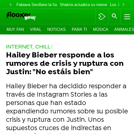
Fabiana Sevillano la lía
Shakira actualiza su meme
Los Jonas va
MUY FAN
VIRAL
NOTICIAS
PARA TI
MÚSICA
ANIMALE
INTERNET, CHILL
Hailey Bieber responde a los
rumores de crisis y ruptura con
Justin: "No estáis bien"
Hailey Bieber ha decidido responder a
través de Instagram Stories a las
personas que han estado
expandiendo rumores sobre su posible
crisis y ruptura con Justin. Unos
supuestos cruces de indirectas en