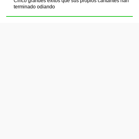
Cinco grandes éxitos que sus propios cantantes han
terminado odiando