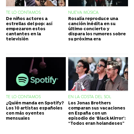
TE LO CONTAMOS
NUEVA MÚSICA
De niños actores a
Rosalía reproduce una
estrellas del pop: así
canción inédita en su
empezaron estos
último concierto y
cantantes en la
dispara los rumores sobre
televisión
su próxima era
TE LO CONTAMOS
EN LA COSTA DEL SOL
¿Quién manda en Spotify?
Los Jonas Brothers
Los 10 artistas españoles
comparan sus vacaciones
con más oyentes
en España con un
mensuales
episodio de ‘Black Mirror’:
“Todos eran holandeses”