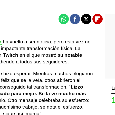
Whatsapp
Facebook
X
Flipboa
o
ha vuelto a ser noticia, pero esta vez no
 impactante transformación física. La
en
Twitch
en el que mostró su
notable
ndiendo a todos sus seguidores.
e hizo esperar. Mientras muchos elogiaron
eliz que se la veía, otros abrieron el
onseguido tal transformación. "
Lizzo
L
iado para mejor. Se la ve mucho más
io. Otro mensaje celebraba su esfuerzo:
uchísimo trabajo, se nota el esfuerzo.
a, sigue así, mamá".