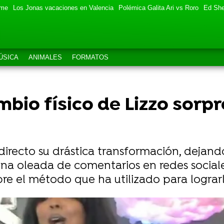
eme
Los Jonas vacaciones en Valencia
Polémica Galita Ari vs Roro
Ed She
ÚSICA
ANIMALES
FORMATOS
bio físico de Lizzo sorp
recto su drástica transformación, dejando
 oleada de comentarios en redes sociales
re el método que ha utilizado para lograrl