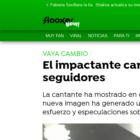
Fabiana Sevillano la lía
Shakira actualiza su m
MUY FAN
VIRAL
NOTICIAS
PARA TI
M
VAYA CAMBIO
El impactante cam
seguidores
La cantante ha mostrado en di
nueva imagen ha generado una
esfuerzo y especulaciones sob