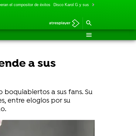
eran el compositor de éxitos
Disco Karol G y sus colaboraciones
Aitana y
rende a sus
 boquiabiertos a sus fans. Su
, entre elogios por su
o.