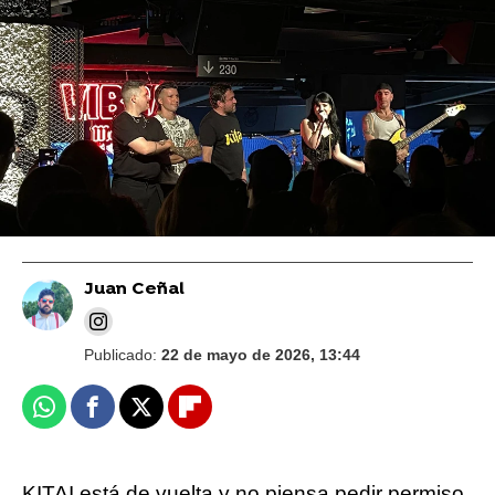
Jero Romero
Entrevista a Despistaos: "Es
superimportante hacerte un circuito de
salas, cogerte la furgoneta e irte a conocer
España"
Juan Ceñal
Publicado:
22 de mayo de 2026, 13:44
Whatsapp
Facebook
X
Flipboard
KITAI está de vuelta y no piensa pedir permiso.