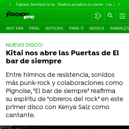
Fabiana Sevillano la lía
Shakira actualiza su meme
Los Jonas va
MUY FAN
VIRAL
NOTICIAS
PARA TI
MÚSICA
ANIMALE
NUEVO DISCO
Kitai nos abre las Puertas de El
bar de siempre
Entre himnos de resistencia, sonidos
más punk-rock y colaboraciones como
Pignoise, "El bar de siempre" reafirma
su espíritu de "obreros del rock" en este
primer disco con Kenya Saiz como
cantante.