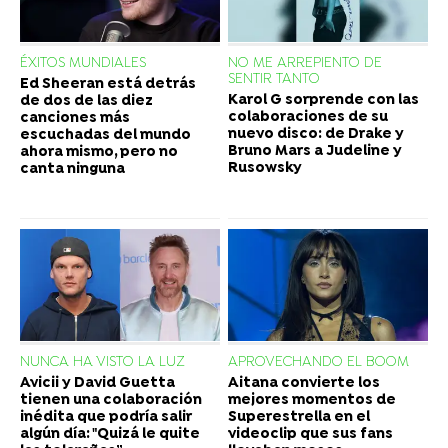
ÉXITOS MUNDIALES
NO ME ARREPIENTO DE
SENTIR TANTO
Ed Sheeran está detrás
Karol G sorprende con las
de dos de las diez
colaboraciones de su
canciones más
nuevo disco: de Drake y
escuchadas del mundo
Bruno Mars a Judeline y
ahora mismo, pero no
Rusowsky
canta ninguna
NUNCA HA VISTO LA LUZ
APROVECHANDO EL BOOM
Avicii y David Guetta
Aitana convierte los
tienen una colaboración
mejores momentos de
inédita que podría salir
Superestrella en el
algún día: "Quizá le quite
videoclip que sus fans