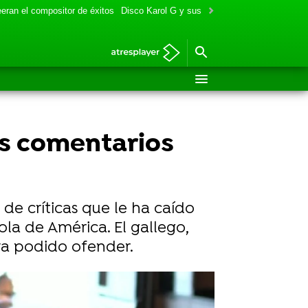
eran el compositor de éxitos
Disco Karol G y sus colaboraciones
Aitana y
us comentarios
 de críticas que le ha caído
la de América. El gallego,
ya podido ofender.