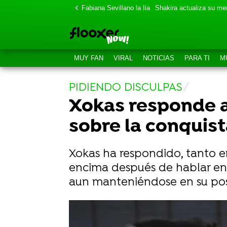
Fabiana Sevillano la lía
Shakira actualiza su m
MUY FAN
VIRAL
NOTICIAS
PARA TI
M
PIDIENDO DISCULPAS
Xokas responde a
sobre la conquis
Xokas ha respondido, tanto en
encima después de hablar en 
aun manteniéndose en su pos