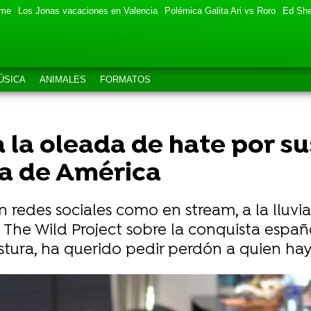
eme
Los Jonas vacaciones en Valencia
Polémica Galita Ari vs Roro
Ed She
ÚSICA
ANIMALES
FORMATOS
 la oleada de hate por s
ta de América
 redes sociales como en stream, a la lluvia
The Wild Project sobre la conquista españo
tura, ha querido pedir perdón a quien ha