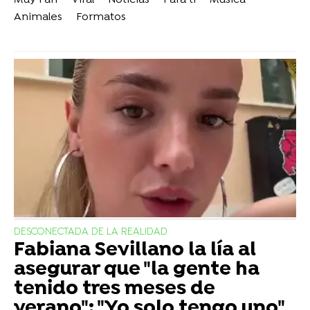
Muy Fan
Viral
Noticias
Para ti
Música
Animales
Formatos
DESCONECTADA DE LA REALIDAD
Fabiana Sevillano la lía al
asegurar que "la gente ha
tenido tres meses de
verano": "Yo solo tengo uno"