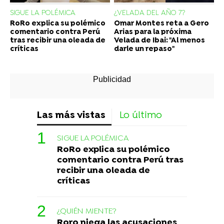
SIGUE LA POLÉMICA
¿VELADA DEL AÑO 7?
RoRo explica su polémico
Omar Montes reta a Gero
comentario contra Perú
Arias para la próxima
tras recibir una oleada de
Velada de Ibai: "Al menos
críticas
darle un repaso"
Las más vistas
Lo último
SIGUE LA POLÉMICA
RoRo explica su polémico
comentario contra Perú tras
recibir una oleada de
críticas
¿QUIÉN MIENTE?
Roro niega las acusaciones