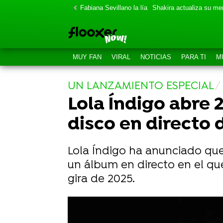
Fabiana Sevillano la lía
Shakira actualiza su m
MUY FAN
VIRAL
NOTICIAS
PARA TI
M
UN LANZAMIENTO ESPECIAL
Lola Índigo abre 2
disco en directo 
Lola Índigo ha anunciado que 
un álbum en directo en el que
gira de 2025.