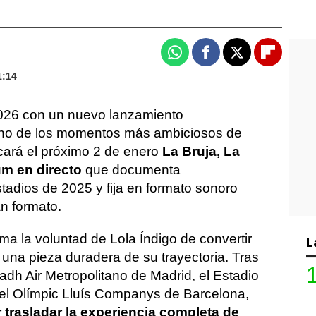
Whatsapp
Facebook
X
Flipboa
1:14
26 con un nuevo lanzamiento
uno de los momentos más ambiciosos de
licará el próximo 2 de enero
La Bruja, La
um en directo
que documenta
tadios de 2025 y fija en formato sonoro
an formato.
rma la voluntad de Lola Índigo de convertir
L
 una pieza duradera de su trayectoria. Tras
yadh Air Metropolitano de Madrid, el Estadio
y el Olímpic Lluís Companys de Barcelona,
 trasladar la experiencia completa de