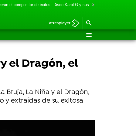
eran el compositor de éxitos
Disco Karol G y sus colaboraciones
Aitana y
y el Dragón, el
 Bruja, La Niña y el Dragón,
 y extraídas de su exitosa