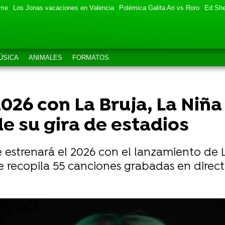
eme
Los Jonas vacaciones en Valencia
Polémica Galita Ari vs Roro
Ed She
ÚSICA
ANIMALES
FORMATOS
026 con La Bruja, La Niña 
de su gira de estadios
estrenará el 2026 con el lanzamiento de La
 recopila 55 canciones grabadas en directo