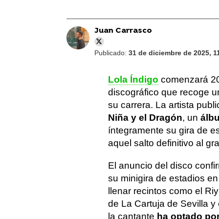
Juan Carrasco
Publicado:
31 de diciembre de 2025, 1
Lola Índigo
comenzará 20
discográfico que recoge 
su carrera. La artista pub
Niña y el Dragón
, un
álb
íntegramente su gira de es
aquel salto definitivo al gr
El anuncio del disco confi
su minigira de estadios en
llenar recintos como el Ri
de La Cartuja de Sevilla 
la cantante
ha optado por