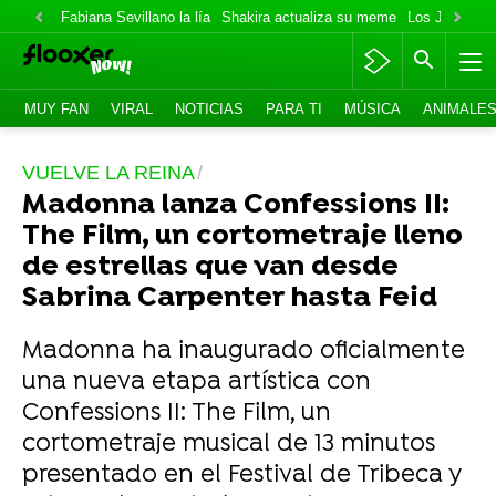
Fabiana Sevillano la lía
Shakira actualiza su meme
Los Jonas va
MUY FAN
VIRAL
NOTICIAS
PARA TI
MÚSICA
ANIMALE
VUELVE LA REINA
Madonna lanza Confessions II:
The Film, un cortometraje lleno
de estrellas que van desde
Sabrina Carpenter hasta Feid
Madonna ha inaugurado oficialmente
una nueva etapa artística con
Confessions II: The Film, un
cortometraje musical de 13 minutos
presentado en el Festival de Tribeca y