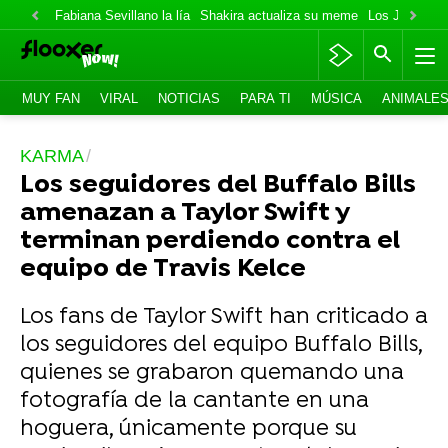
Fabiana Sevillano la lía
Shakira actualiza su meme
Los Jonas va
MUY FAN
VIRAL
NOTICIAS
PARA TI
MÚSICA
ANIMALE
KARMA
Los seguidores del Buffalo Bills
amenazan a Taylor Swift y
terminan perdiendo contra el
equipo de Travis Kelce
Los fans de Taylor Swift han criticado a
los seguidores del equipo Buffalo Bills,
quienes se grabaron quemando una
fotografía de la cantante en una
hoguera, únicamente porque su