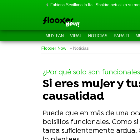
Fabiana Sevillano la lía
Shakira actualiza su m
MUY FAN
VIRAL
NOTICIAS
PARA TI
M
Flooxer Now
» Noticias
¿Por qué solo son funcionales
Si eres mujer y tu
causalidad
Puede que en más de una oca
bolsillos funcionales. Como si
tarea suficientemente ardua. 
lo plantees.