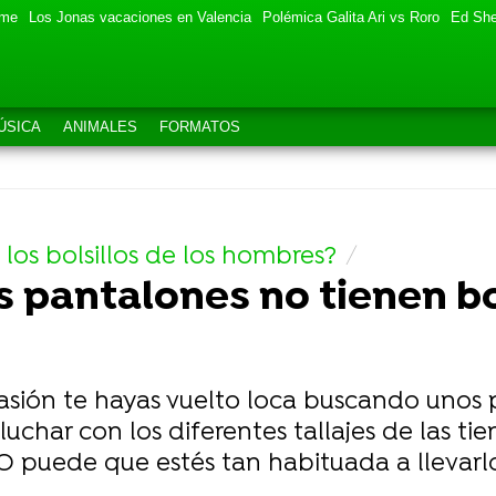
eme
Los Jonas vacaciones en Valencia
Polémica Galita Ari vs Roro
Ed She
ÚSICA
ANIMALES
FORMATOS
 los bolsillos de los hombres?
s pantalones no tienen bo
sión te hayas vuelto loca buscando unos 
 luchar con los diferentes tallajes de las ti
O puede que estés tan habituada a llevarlo