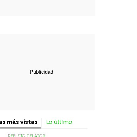
rd
as más vistas
Lo último
REFLEJO DELATOR