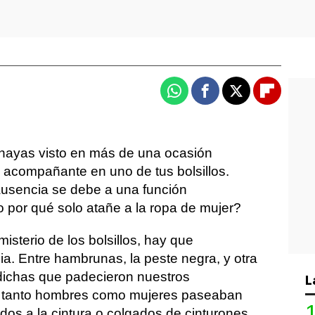
Whatsapp
Facebook
X
Flipboa
 hayas visto en más de una ocasión
u acompañante en uno de tus bolsillos.
usencia se debe a una función
 por qué solo atañe a la ropa de mujer?
misterio de los bolsillos, hay que
a. Entre hambrunas, la peste negra, y otra
sdichas que padecieron nuestros
L
, tanto hombres como mujeres paseaban
ados a la cintura o colgados de cinturones.