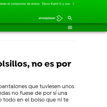
eran el compositor de éxitos
Disco Karol G y sus colaboraciones
Aitana y
lsillos, no es por
pantalones que tuviesen unos
endas no fuese de por sí una
 todo en el bolso que ni te