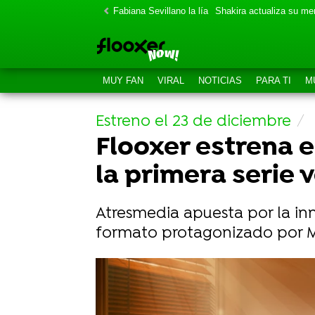
Fabiana Sevillano la lía
Shakira actualiza su m
MUY FAN
VIRAL
NOTICIAS
PARA TI
M
Estreno el 23 de diciembre
Flooxer estrena e
la primera serie 
Atresmedia apuesta por la inn
formato protagonizado por Ma