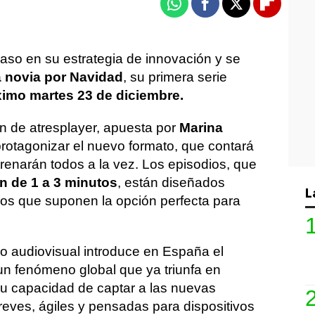
Whatsapp
Facebook
X
Flipboa
so en su estrategia de innovación y se
 novia por Navidad
, su primera serie
ximo martes 23 de diciembre.
en de atresplayer, apuesta por
Marina
rotagonizar el nuevo formato, que contará
renarán todos a la vez. Los episodios, que
n de 1 a 3 minutos
, están diseñados
L
os que suponen la opción perfecta para
po audiovisual introduce en España el
 un fenómeno global que ya triunfa en
su capacidad de captar a las nuevas
reves, ágiles y pensadas para dispositivos