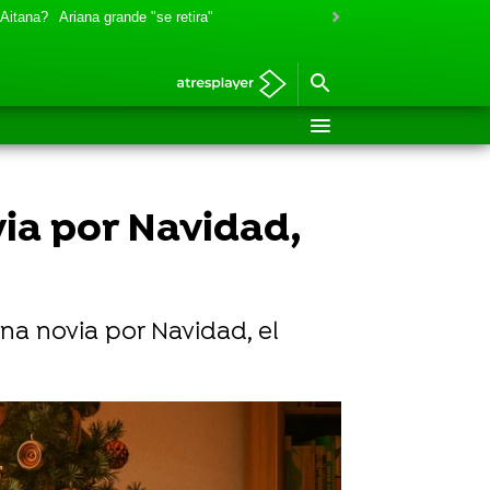
 Aitana?
Ariana grande "se retira"
via por Navidad,
Una novia por Navidad, el