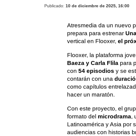
Publicado:
10 de diciembre de 2025, 16:00
Atresmedia da un nuevo pa
prepara para estrenar
Una
vertical en Flooxer,
el pró
Flooxer, la plataforma jov
Baeza y Carla Flila
para p
con
54 episodios
y se est
contarán con una
duració
como capítulos entrelazad
hacer un maratón.
Con este proyecto, el gru
formato del
microdrama
,
Latinoamérica y Asia por 
audiencias con historias b