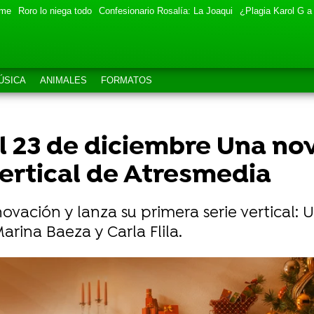
eme
Roro lo niega todo
Confesionario Rosalía: La Joaqui
¿Plagia Karol G a
ÚSICA
ANIMALES
FORMATOS
l 23 de diciembre Una no
vertical de Atresmedia
ovación y lanza su primera serie vertical: 
rina Baeza y Carla Flila.