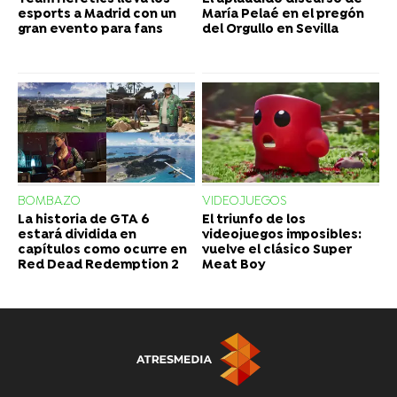
esports a Madrid con un
María Pelaé en el pregón
gran evento para fans
del Orgullo en Sevilla
BOMBAZO
VIDEOJUEGOS
La historia de GTA 6
El triunfo de los
estará dividida en
videojuegos imposibles:
capítulos como ocurre en
vuelve el clásico Super
Red Dead Redemption 2
Meat Boy