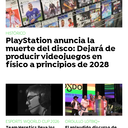
HISTÓRICO
PlayStation anuncia la
muerte del disco: Dejará de
producir videojuegos en
físico a principios de 2028
ESPORTS WQORLD CUP 2026
ORGULLO LGTBIQ+
Team Heretics lleva los
El aplaudido discurso de