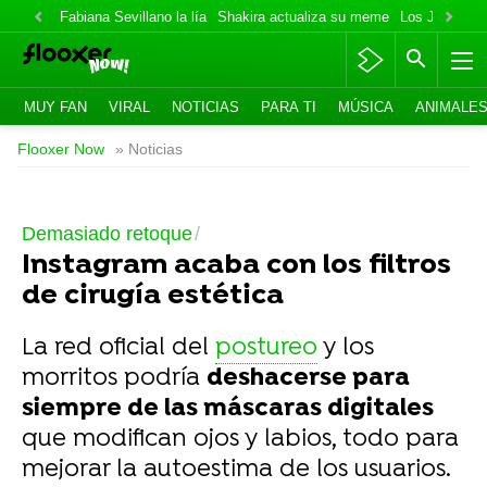
Fabiana Sevillano la lía
Shakira actualiza su meme
Los Jonas va
MUY FAN
VIRAL
NOTICIAS
PARA TI
MÚSICA
ANIMALE
Flooxer Now
» Noticias
Demasiado retoque
Instagram acaba con los filtros
de cirugía estética
La red oficial del
postureo
y los
morritos podría
deshacerse para
siempre de las máscaras digitales
que modifican ojos y labios, todo para
mejorar la autoestima de los usuarios.