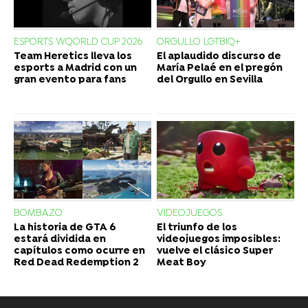
ESPORTS WQORLD CUP 2026
ORGULLO LGTBIQ+
Team Heretics lleva los
El aplaudido discurso de
esports a Madrid con un
María Pelaé en el pregón
gran evento para fans
del Orgullo en Sevilla
BOMBAZO
VIDEOJUEGOS
La historia de GTA 6
El triunfo de los
estará dividida en
videojuegos imposibles:
capítulos como ocurre en
vuelve el clásico Super
Red Dead Redemption 2
Meat Boy