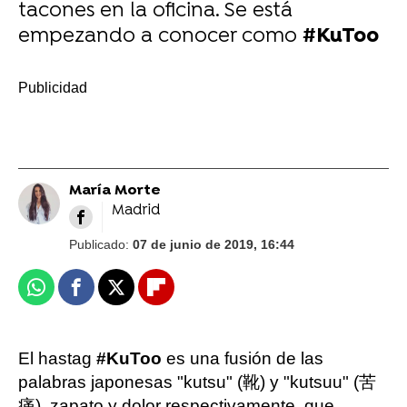
tacones en la oficina. Se está
empezando a conocer como
#KuToo
-
María Morte
Madrid
Publicado:
07 de junio de 2019, 16:44
Whatsapp
Facebook
X
Flipboard
El hastag
#KuToo
es una fusión de las
palabras japonesas "kutsu" (靴) y "kutsuu" (苦
痛), zapato y dolor respectivamente, que