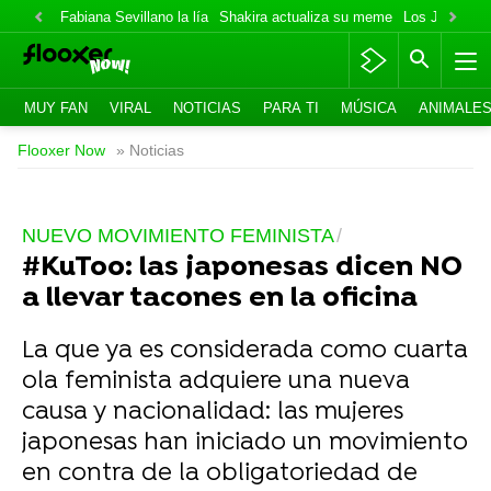
Fabiana Sevillano la lía
Shakira actualiza su meme
Los Jonas va
MUY FAN
VIRAL
NOTICIAS
PARA TI
MÚSICA
ANIMALE
Flooxer Now
» Noticias
NUEVO MOVIMIENTO FEMINISTA
#KuToo: las japonesas dicen NO
a llevar tacones en la oficina
La que ya es considerada como cuarta
ola feminista adquiere una nueva
causa y nacionalidad: las mujeres
japonesas han iniciado un movimiento
en contra de la obligatoriedad de