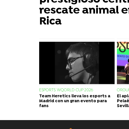
rescate animal e
Rica
ESPORTS WQORLD CUP 2026
ORGUL
Team Heretics lleva los esports a
El ap
Madrid con un gran evento para
Pelaé
fans
Sevill