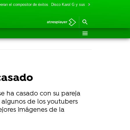
eran el compositor de éxitos
Disco Karol G y sus colaboraciones
Aitana y
 casado
 se ha casado con su pareja
 algunos de los youtubers
ejores imágenes de la