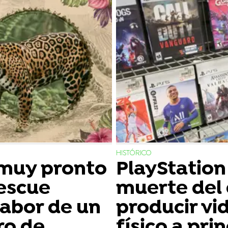
HISTÓRICO
 muy pronto
PlayStation
escue
muerte del 
labor de un
producir vi
ro de
físico a pri