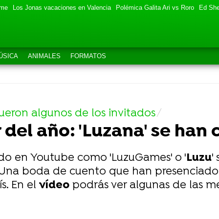
eme
Los Jonas vacaciones en Valencia
Polémica Galita Ari vs Roro
Ed She
ÚSICA
ANIMALES
FORMATOS
 fueron algunos de los invitados
del año: 'Luzana' se han
ido en Youtube como 'LuzuGames' o '
Luzu
'
. Una boda de cuento que han presenciado
s. En el
vídeo
podrás ver algunas de las m