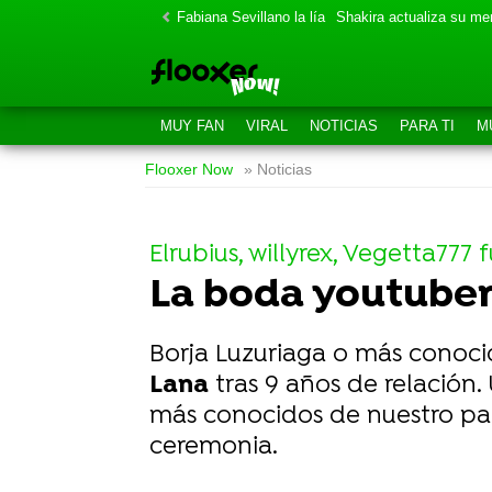
Fabiana Sevillano la lía
Shakira actualiza su m
MUY FAN
VIRAL
NOTICIAS
PARA TI
M
Flooxer Now
» Noticias
Elrubius, willyrex, Vegetta777
La boda youtuber 
Borja Luzuriaga o más conoc
Lana
tras 9 años de relación
más conocidos de nuestro paí
ceremonia.
-