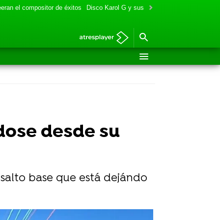
eran el compositor de éxitos
Disco Karol G y sus colaboraciones
Aitana y
ndose desde su
 salto base que está dejándo