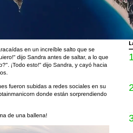
vuelta al mundo. El aventurero Jamie
de 38 años, filmó con un Insta360 cuando
 Sandra Zinovyev, de 32 años, saltó de su
entras volaba en parapente en Turquía, el
L
racaídas en un increíble salto que se
quiero!" dijo Sandra antes de saltar, a lo que
?". ¡Todo esto!" dijo Sandra, y cayó hacia
tos.
es fueron subidas a redes sociales en su
ptainmanicorn donde están sorprendiendo
ma de una ballena!