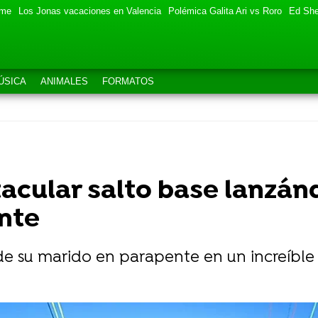
eme
Los Jonas vacaciones en Valencia
Polémica Galita Ari vs Roro
Ed She
ÚSICA
ANIMALES
FORMATOS
tacular salto base lanzá
nte
de su marido en parapente en un increíble