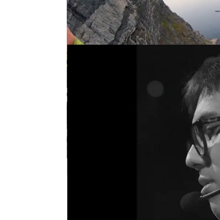
Team Heretics lleva lo
gran evento para fans
deporte