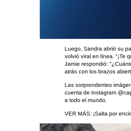
VÍDEO: El primer salto
dando la 
en caída libre
realizado desde un
Leibert, 
paracaidista
su esposa
regazo mi
20 de octubre de 2021.
Luego, Sandra abrió su pa
volvió viral en línea. "¡Te 
Jamie respondió: "¿Cuánto
atrás con los brazos abier
Las sorprendentes imágen
cuenta de Instagram @ca
a todo el mundo.
VER MÁS: ¡Salta por enci