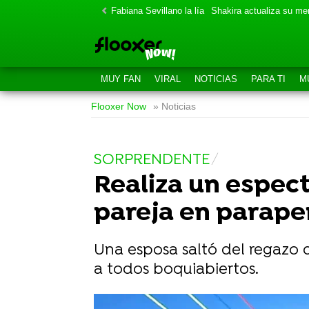
Fabiana Sevillano la lía
Shakira actualiza su m
MUY FAN
VIRAL
NOTICIAS
PARA TI
M
Flooxer Now
» Noticias
SORPRENDENTE
Realiza un espec
pareja en parape
Una esposa saltó del regazo 
a todos boquiabiertos.