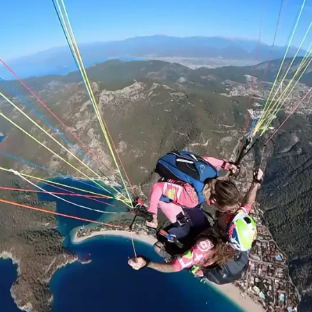
Whatsapp
Facebook
X
Flipboa
a saltó del regazo de su marido en
 en un increíble salto BASE que está