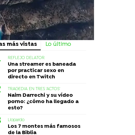
as más vistas
Lo último
REFLEJO DELATOR
Una streamer es baneada
por practicar sexo en
directo en Twitch
TRAGEDIA EN TRES 'ACTOS'
Naim Darrechi y su vídeo
porno: ¿cómo ha llegado a
esto?
Liopardo
Los 7 montes más famosos
de la Biblia