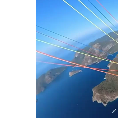
Flooxer Now
Madrid
Publicado:
12 de enero de 2022, 17:37
Una espos
Más información
parapente