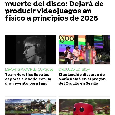
muerte del disco: Dejará de
producir videojuegos en
físico a principios de 2028
ESPORTS WQORLD CUP 2026
ORGULLO LGTBIQ+
Team Heretics lleva los
El aplaudido discurso de
esports a Madrid con un
María Pelaé en el pregón
gran evento para fans
del Orgullo en Sevilla