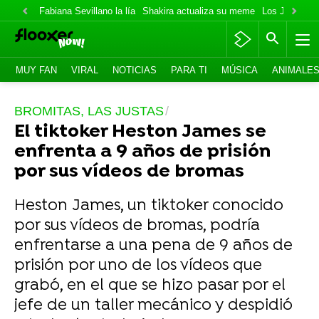
Fabiana Sevillano la lía
Shakira actualiza su meme
Los Jonas va
MUY FAN
VIRAL
NOTICIAS
PARA TI
MÚSICA
ANIMALE
BROMITAS, LAS JUSTAS
El tiktoker Heston James se
enfrenta a 9 años de prisión
por sus vídeos de bromas
Heston James, un tiktoker conocido
por sus vídeos de bromas, podría
enfrentarse a una pena de 9 años de
prisión por uno de los vídeos que
grabó, en el que se hizo pasar por el
jefe de un taller mecánico y despidió