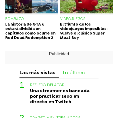
BOMBAZO
VIDEOJUEGOS
La historia de GTA 6
El triunfo de los
estará dividida en
videojuegos imposibles:
capítulos como ocurre en
vuelve el clásico Super
Red Dead Redemption 2
Meat Boy
Las más vistas
Lo último
REFLEJO DELATOR
Una streamer es baneada
por practicar sexo en
directo en Twitch
TRAGEDIA EN TRES 'ACTOS'