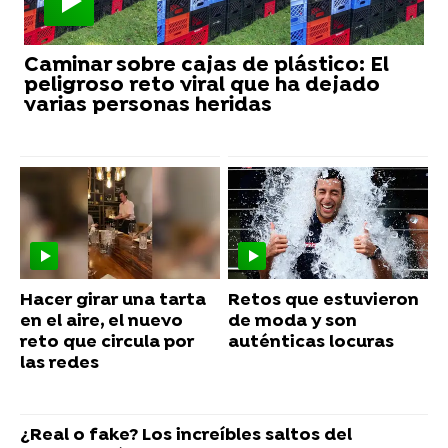
Caminar sobre cajas de plástico: El
peligroso reto viral que ha dejado
varias personas heridas
Hacer girar una tarta
Retos que estuvieron
en el aire, el nuevo
de moda y son
reto que circula por
auténticas locuras
las redes
¿Real o fake? Los increíbles saltos del