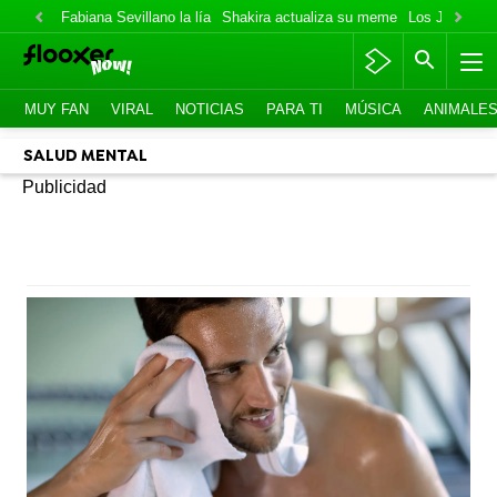
Fabiana Sevillano la lía
Shakira actualiza su meme
Los Jonas va
MUY FAN
VIRAL
NOTICIAS
PARA TI
MÚSICA
ANIMALE
SALUD MENTAL