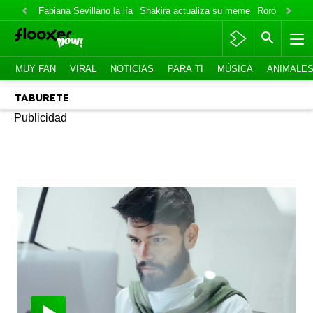
Fabiana Sevillano la lía
Shakira actualiza su meme
Roro lo niega
MUY FAN
VIRAL
NOTICIAS
PARA TI
MÚSICA
ANIMALE
TABURETE