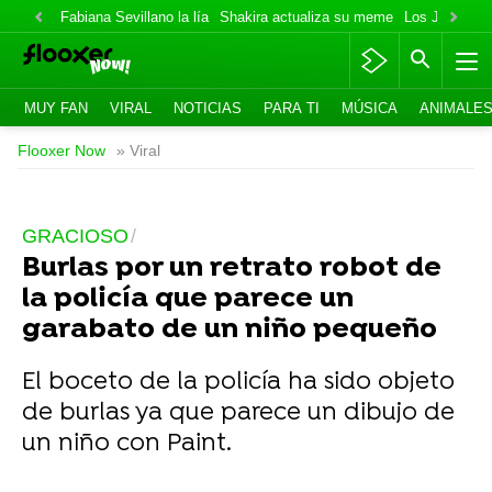
Fabiana Sevillano la lía
Shakira actualiza su meme
Los Jonas va
MUY FAN
VIRAL
NOTICIAS
PARA TI
MÚSICA
ANIMALE
Flooxer Now
» Viral
GRACIOSO
Burlas por un retrato robot de
la policía que parece un
garabato de un niño pequeño
El boceto de la policía ha sido objeto
de burlas ya que parece un dibujo de
un niño con Paint.
-