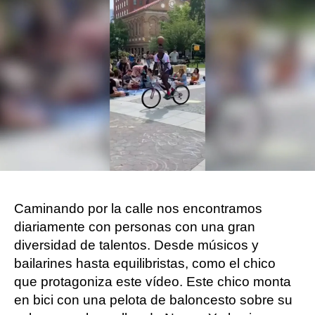
Flooxer Now
Madrid
Publicado:
04 de noviembre de 2021, 14:56
Whatsapp
Facebook
X
Flipboard
Caminando por la calle nos encontramos
diariamente con
personas con una gran
diversidad de talentos
. Desde
músicos y
bailarines
hasta
equilibristas
, como el chico
que protagoniza este vídeo. Este chico monta
en bici con una
pelota de baloncesto
sobre su