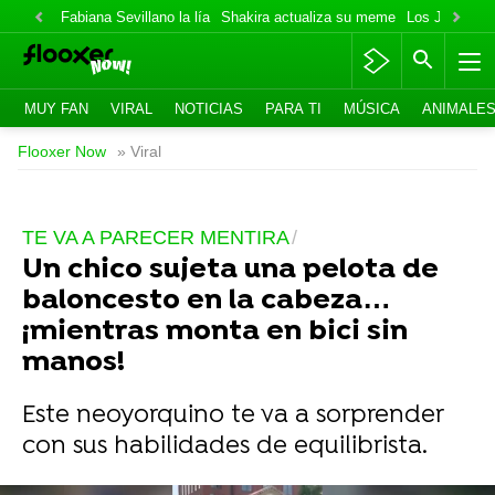
Fabiana Sevillano la lía
Shakira actualiza su meme
Los Jonas va
MUY FAN
VIRAL
NOTICIAS
PARA TI
MÚSICA
ANIMALE
Flooxer Now
» Viral
TE VA A PARECER MENTIRA
Un chico sujeta una pelota de
baloncesto en la cabeza…
¡mientras monta en bici sin
manos!
Este neoyorquino te va a sorprender
con sus habilidades de equilibrista.