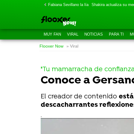
Fabiana Sevillano la lía
Shakira actualiza su m
MUY FAN
VIRAL
NOTICIAS
PARA TI
M
Flooxer Now
» Viral
"Tu mamarracha de confianza
Conoce a Gersanc,
El creador de contenido
está
descacharrantes reflexiones 
-