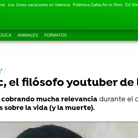
eme
Los Jonas vacaciones en Valencia
Polémica Galita Ari vs Roro
Ed She
ÚSICA
ANIMALES
FORMATOS
"
 el filósofo youtuber de
 cobrando mucha relevancia
durante el 
sobre la vida (y la muerte).