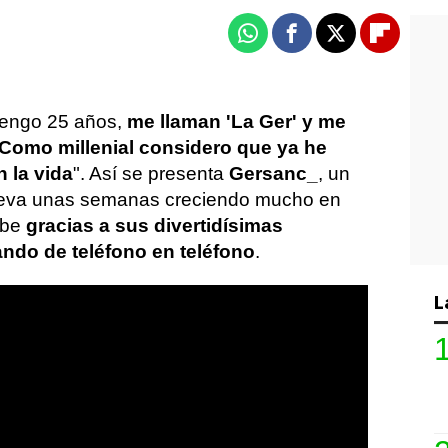
Whatsapp
Facebook
X
Flipboa
tengo 25 años,
me llaman 'La Ger' y me
 Como millenial considero que ya he
 la vida
". Así se presenta
Gersanc_
, un
lleva unas semanas creciendo mucho en
ube
gracias a sus divertidísimas
ando de teléfono en teléfono
.
L