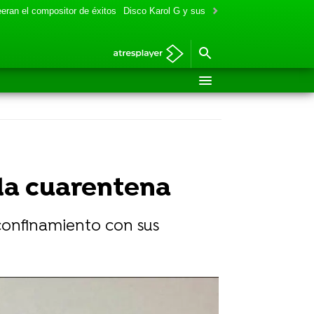
eran el compositor de éxitos
Disco Karol G y sus colaboraciones
Aitana y
 la cuarentena
confinamiento con sus