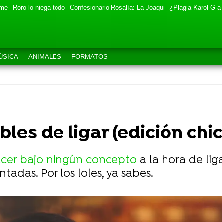
eme
Roro lo niega todo
Confesionario Rosalía: La Joaqui
¿Plagia Karol G a
ÚSICA
ANIMALES
FORMATOS
les de ligar (edición chi
acer bajo ningún concepto
a la hora de lig
adas. Por los loles, ya sabes.