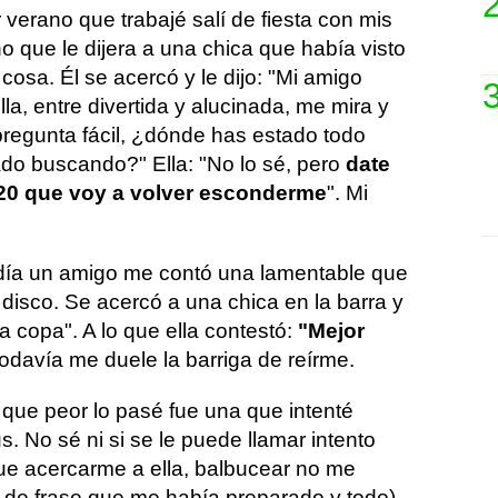
r verano que trabajé salí de fiesta con mis
 que le dijera a una chica que había visto
cosa. Él se acercó y le dijo: "Mi amigo
la, entre divertida y alucinada, me mira y
pregunta fácil, ¿dónde has estado todo
ado buscando?" Ella: "No lo sé, pero
date
a 20 que voy a volver esconderme
". Mi
o día un amigo me contó una lamentable que
disco. Se acercó a una chica en la barra y
una copa". A lo que ella contestó:
"Mejor
Todavía me duele la barriga de reírme.
 que peor lo pasé fue una que intenté
s. No sé ni si se le puede llamar intento
fue acercarme a ella, balbucear no me
 de frase que me había preparado y todo)