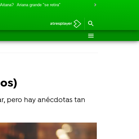
 Aitana?
Ariana grande "se retira"
cos)
ar, pero hay anécdotas tan