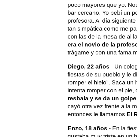
poco mayores que yo. Nos 
bar cercano. Yo bebí un po
profesora. Al día siguient
tan simpática como me pare
con las de la mesa de al l
era el novio de la profes
trágame y con una fama m
Diego, 22 años
- Un coleg
fiestas de su pueblo y le 
romper el hielo". Saca un hi
intenta romper con el pie, 
resbala y se da un golpe
cayó otra vez frente a la
entonces le llamamos
El 
Enzo, 18 años
- En la fie
gustaba muy triste en un