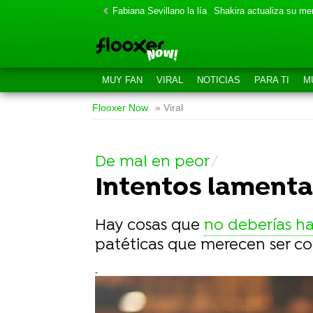
Fabiana Sevillano la lía
Shakira actualiza su m
MUY FAN
VIRAL
NOTICIAS
PARA TI
M
Flooxer Now
» Viral
De mal en peor
Intentos lamentab
Hay cosas que
no deberías h
patéticas que merecen ser cont
-