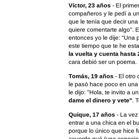
Víctor, 23 años
- El prime
compañeros y le pedí a uno
que le tenía que decir una 
quiere comentarte algo". El
entonces yo le dije: "Una 
este tiempo que te he est
la vuelta y cuenta hast
cara debió ser un poema.
Tomás, 19 años
- El otr
le pasó hace poco en una 
le dijo: "Hola, te invito a 
dame el dinero y vete"
. 
Quique, 17 años
- La vez
entrar a una chica en el bu
porque lo único que hice 
acuerdo qué (una especie