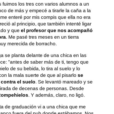
fuimos los tres con varios alumnos a un
co de más y empecé a tirarle la caña a la
e me enteré por mis compis que ella no era
ció al principio, que también intenté ligar
ado y que
el profesor que nos acompañó
ora
. Me pasé tres meses en un tierra
uy merecida de borracho.
a se planta delante de una chica en las
dice: "antes de saber más de ti, tengo que
elo de su bebida, lo tira al suelo y lo
con la mala suerte de que al pisarlo
se
 contra el suelo
. Se levantó mareado y se
 mirada de decenas de personas. Desde
Rompehielos
. Y además, claro, no ligó.
sta de graduación vi a una chica que me
 banco fuera del pub donde estábamos. Nos