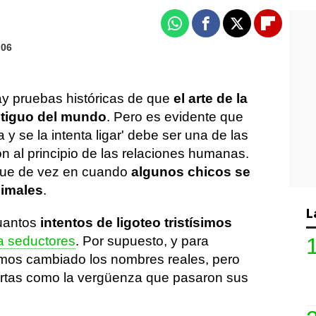
Whatsapp
Facebook
X
Flipboa
:06
ay pruebas históricas de que
el arte de la
ntiguo del mundo
. Pero es evidente que
y se la intenta ligar' debe ser una de las
n al principio de las relaciones humanas.
ue de vez en cuando
algunos chicos se
imales
.
L
uantos
intentos de ligoteo tristísimos
a seductores
. Por supuesto, y para
emos cambiado los nombres reales, pero
iertas como la vergüenza que pasaron sus