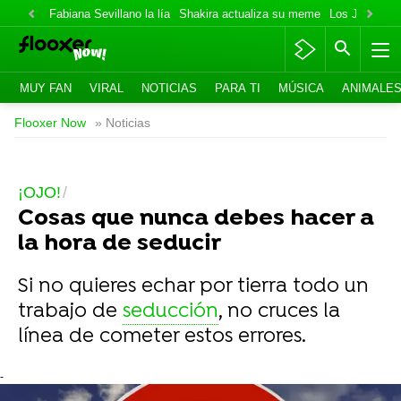
Fabiana Sevillano la lía
Shakira actualiza su meme
Los Jonas va
MUY FAN
VIRAL
NOTICIAS
PARA TI
MÚSICA
ANIMALE
Flooxer Now
» Noticias
¡OJO!
Cosas que nunca debes hacer a
la hora de seducir
Si no quieres echar por tierra todo un
trabajo de
seducción
, no cruces la
línea de cometer estos errores.
-