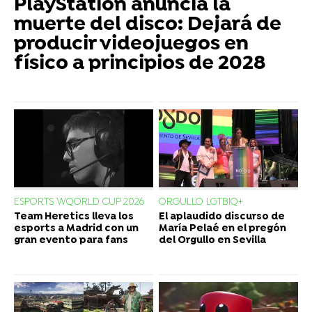
PlayStation anuncia la
muerte del disco: Dejará de
producir videojuegos en
físico a principios de 2028
ESPORTS WQORLD CUP 2026
ORGULLO LGTBIQ+
Team Heretics lleva los
El aplaudido discurso de
esports a Madrid con un
María Pelaé en el pregón
gran evento para fans
del Orgullo en Sevilla