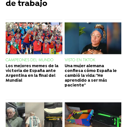
de trabajo
CAMPEONES DEL MUNDO
VISTO EN TIKTOK
Los mejores memes de la
Una mujer alemana
victoria de España ante
confiesa cómo España le
Argentina en la final del
cambió la vida: "He
Mundial
aprendido a ser más
paciente"