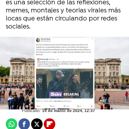
es una selección de las reflexiones,
memes, montajes y teorias virales más
locas que están circulando por redes
sociales.
Shakira habla sobre la última canción con la
que se despide de Piqué
Juan Ceñal
Publicado:
19 de marzo de 2024, 12:37
Whatsapp
Facebook
X
Flipboard