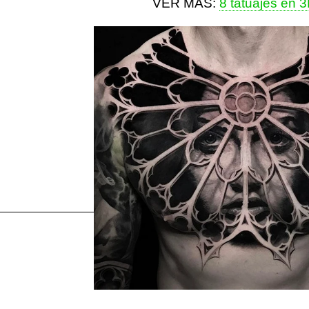
VER MÁS:
8 tatuajes en 
Más sobre este tema:
tatuajes
Instagram