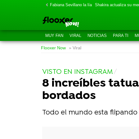
Fabiana Sevillano la lía
Shakira actualiza su m
MUY FAN
VIRAL
NOTICIAS
PARA TI
M
Flooxer Now
» Viral
VISTO EN INSTAGRAM
8 increíbles tatu
bordados
Todo el mundo esta flipando 
-