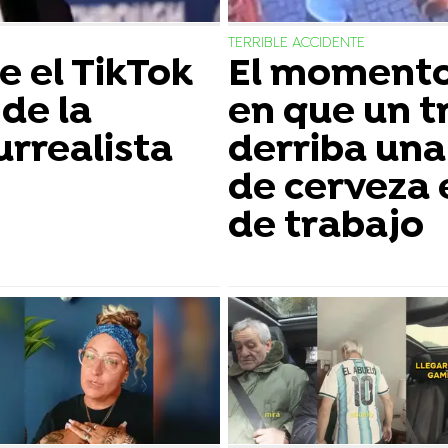
TERRIBLE ACCIDENTE
 el TikTok
El momento
de la
en que un t
urrealista
derriba una 
de cerveza 
de trabajo