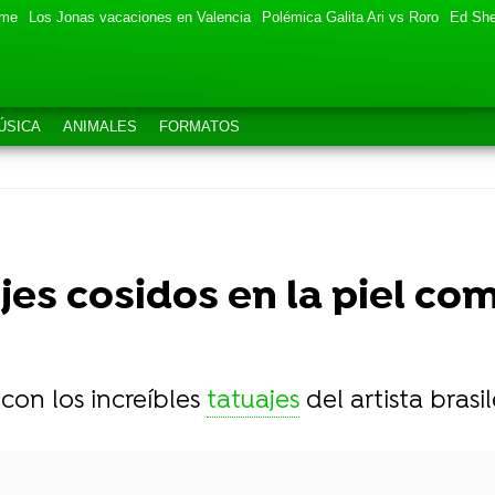
eme
Los Jonas vacaciones en Valencia
Polémica Galita Ari vs Roro
Ed She
ÚSICA
ANIMALES
FORMATOS
ajes cosidos en la piel c
con los increíbles
tatuajes
del artista bras