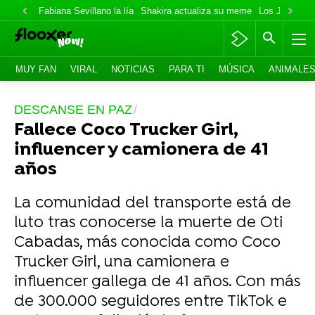
Fabiana Sevillano la lía
Shakira actualiza su meme
Los Jonas va
MUY FAN
VIRAL
NOTICIAS
PARA TI
MÚSICA
ANIMALE
DESCANSE EN PAZ
Fallece Coco Trucker Girl,
influencer y camionera de 41
años
La comunidad del transporte está de
luto tras conocerse la muerte de Oti
Cabadas, más conocida como Coco
Trucker Girl, una camionera e
influencer gallega de 41 años. Con más
de 300.000 seguidores entre TikTok e