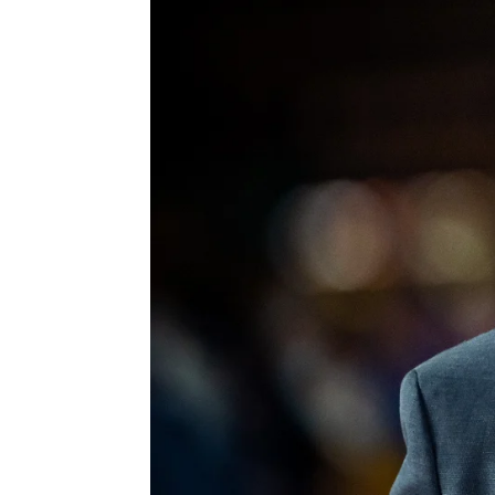
Carlos J. González
Publicado:
20 de diciembre de 2022, 1
"Cuando vuelva a casa me
parar
en un Just Chatting
Illojuan
completamente, per
han dado de alta. La notic
sociales, adelantando que