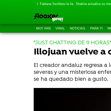
Fabiana Sevillano la lía
Shakira actualiza su m
MUY FAN
VIRAL
NOTICIAS
PARA TI
M
"JUST CHATTING DE 9 HORAS"
Illojuan vuelve a 
El creador andaluz regresa a
severas y una misteriosa enf
se ha quedado bien a gusto.