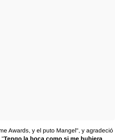
e Awards, y el puto Mangel", y agradeció
 "
Tengo la boca como si me hubiera