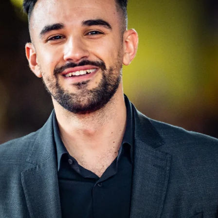
Whatsapp
Facebook
X
Flipboa
7:17
 vais a tener
nueve horas hablando sin
" es una promesa que no ha podido cumplir
o al menos lo importante ya lo tiene: le
ia la daba ayer él mismo en sus perfiles
 hoy era el día para
regresar a su querido