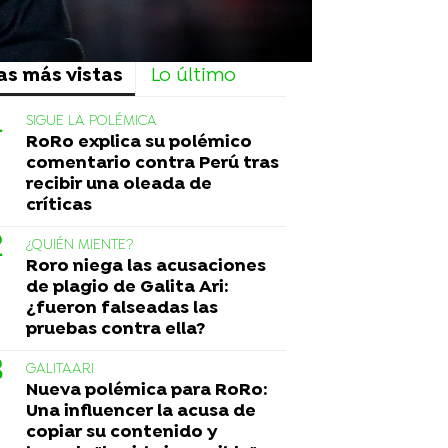
as más vistas
Lo último
SIGUE LA POLÉMICA
RoRo explica su polémico
comentario contra Perú tras
recibir una oleada de
críticas
¿QUIÉN MIENTE?
Roro niega las acusaciones
de plagio de Galita Ari:
¿fueron falseadas las
pruebas contra ella?
GALITAARI
Nueva polémica para RoRo:
Una influencer la acusa de
copiar su contenido y