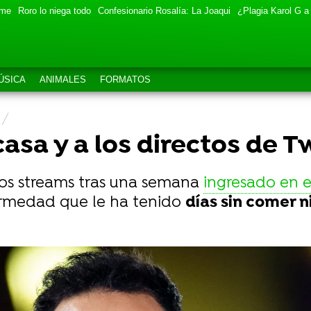
eme
Roro lo niega todo
Confesionario Rosalía: La Joaqui
¿Plagia Karol G a
ÚSICA
ANIMALES
FORMATOS
casa y a los directos de T
 los streams tras una semana
ingresado en e
ermedad que le ha tenido
días sin comer n