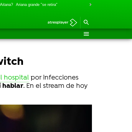
 Aitana?
Ariana grande "se retira"
witch
l hospital
por infecciones
i hablar
. En el stream de hoy