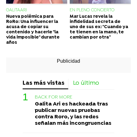
GALITAARI
EN PLENO CONCIERTO
Nueva polémica para
Mar Lucas revela la
RoRo: Una influencer la
infidelidad secreta de
acusa de copiar su
uno de sus ex: "Cuando ya
contenido y hacerle "la
te tienen en la mano, te
vida imposible" durante
cambian por otra”
años
Las más vistas
Lo último
BACK FOR MORE
Galita Ari es hackeada tras
publicar nuevas pruebas
contra Roro, y las redes
señalan más incongruencias