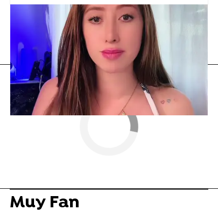
YoSoyPlex
Velada del año
Flooxer Now
» Muy Fan
Muy Fan