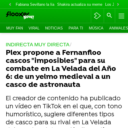
Fabiana Sevillano la lía
Shakira actualiza su meme
Los Jonas va
MUY FAN
VIRAL
NOTICIAS
PARA TI
MÚSICA
ANIMALE
INDIRECTA MUY DIRECTA
Plex propone a Fernanfloo
cascos "imposibles" para su
combate en La Velada del Año
6: de un yelmo medieval a un
casco de astronauta
El creador de contenido ha publicado
un vídeo en TikTok en el que, con tono
humorístico, sugiere diferentes tipos
de casco para su rival en La Velada