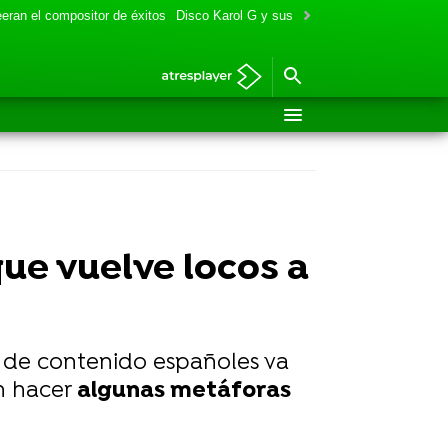
eran el compositor de éxitos
Disco Karol G y sus colaboraciones
Aitana y
ue vuelve locos a
es de contenido españoles va
n hacer
algunas metáforas