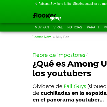
Fabiana Sevillano la lía
Shakira actualiza su m
MUY FAN
VIRAL
NOTICIAS
PARA TI
M
Flooxer Now
» Muy Fan
Fiebre de impostores
¿Qué es Among Us
los youtubers
Olvídate de
Fall Guys
(si pued
de
cuchilladas en la espald
en el panorama youtuber...