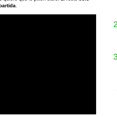
partida
.