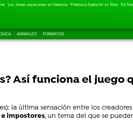
eme
Los Jonas vacaciones en Valencia
Polémica Galita Ari vs Roro
Ed She
ÚSICA
ANIMALES
FORMATOS
? Así funciona el juego q
es): la última sensación entre los creador
a e impostores
, un tema del que se puede