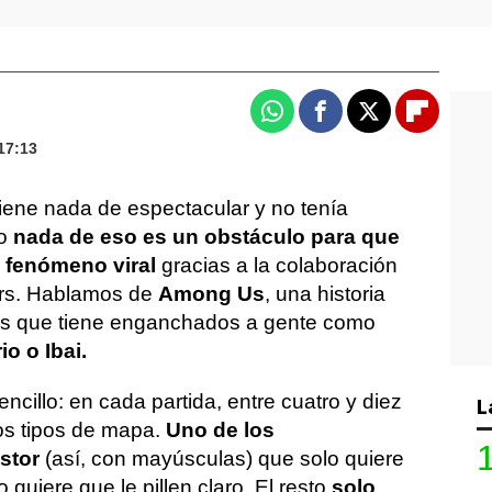
Whatsapp
Facebook
X
Flipboa
17:13
tiene nada de espectacular y no tenía
ro
nada de eso es un obstáculo para que
n fenómeno viral
gracias a la colaboración
ers. Hablamos de
Among Us
, una historia
es que tiene enganchados a gente como
o o Ibai.
cillo: en cada partida, entre cuatro y diez
L
os tipos de mapa.
Uno de los
ostor
(así, con mayúsculas) que solo quiere
quiere que le pillen claro. El resto
solo