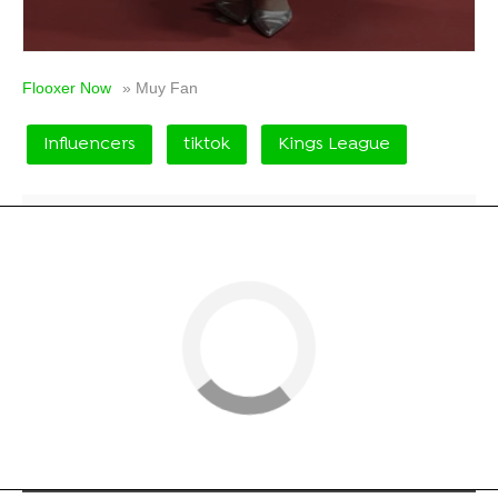
Flooxer Now
» Muy Fan
Influencers
tiktok
Kings League