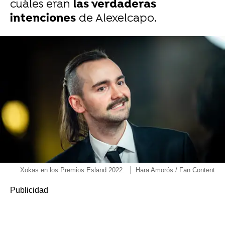
cuáles eran
las verdaderas
intenciones
de Alexelcapo.
Xokas en los Premios Esland 2022.
Hara Amorós / Fan Content