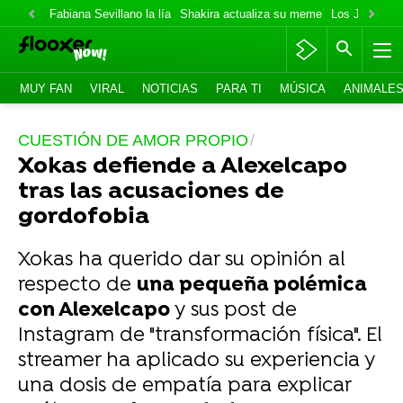
Fabiana Sevillano la lía
Shakira actualiza su meme
Los Jonas va
MUY FAN
VIRAL
NOTICIAS
PARA TI
MÚSICA
ANIMALE
CUESTIÓN DE AMOR PROPIO
Xokas defiende a Alexelcapo
tras las acusaciones de
gordofobia
Xokas ha querido dar su opinión al
respecto de
una pequeña polémica
con Alexelcapo
y sus post de
Instagram de "transformación física". El
streamer ha aplicado su experiencia y
una dosis de empatía para explicar