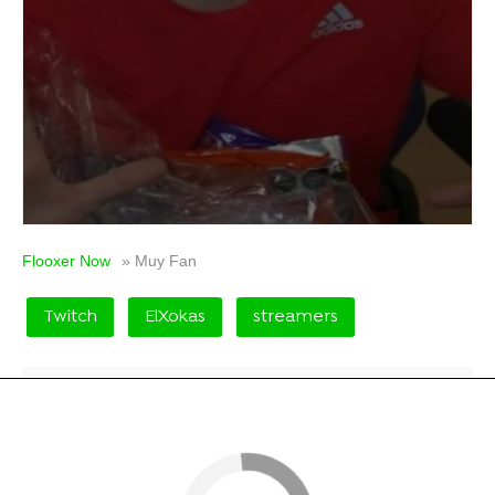
Flooxer Now
» Muy Fan
Twitch
ElXokas
streamers