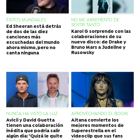
ÉXITOS MUNDIALES
NO ME ARREPIENTO DE
SENTIR TANTO
Ed Sheeran está detrás
Karol G sorprende con las
de dos de las diez
colaboraciones de su
canciones más
nuevo disco: de Drake y
escuchadas del mundo
Bruno Mars a Judeline y
ahora mismo, pero no
Rusowsky
canta ninguna
NUNCA HA VISTO LA LUZ
APROVECHANDO EL BOOM
Avicii y David Guetta
Aitana convierte los
tienen una colaboración
mejores momentos de
inédita que podría salir
Superestrella en el
algún día: "Quizá le quite
videoclip que sus fans