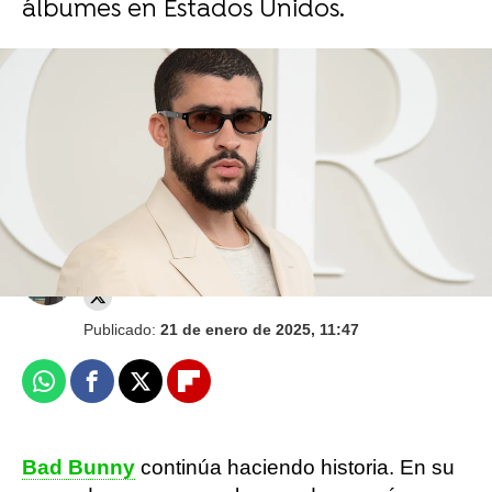
álbumes en Estados Unidos.
Una foto de Justin Bieber en calzoncillos hace
ardes las redes: "Deja mucho que desear"
Juan Carrasco
Publicado:
21 de enero de 2025, 11:47
Whatsapp
Facebook
X
Flipboard
Bad Bunny
continúa haciendo historia. En su