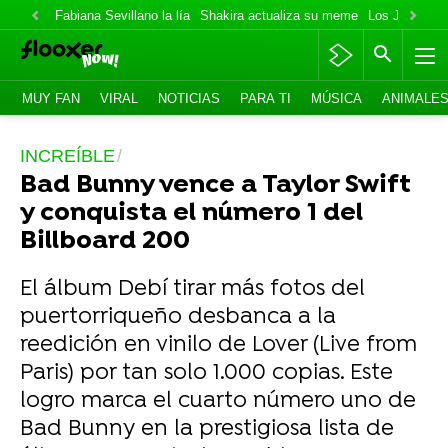
Fabiana Sevillano la lía
Shakira actualiza su meme
Los Jonas va
MUY FAN
VIRAL
NOTICIAS
PARA TI
MÚSICA
ANIMALE
INCREÍBLE
Bad Bunny vence a Taylor Swift
y conquista el número 1 del
Billboard 200
El álbum Debí tirar más fotos del
puertorriqueño desbanca a la
reedición en vinilo de Lover (Live from
Paris) por tan solo 1.000 copias. Este
logro marca el cuarto número uno de
Bad Bunny en la prestigiosa lista de